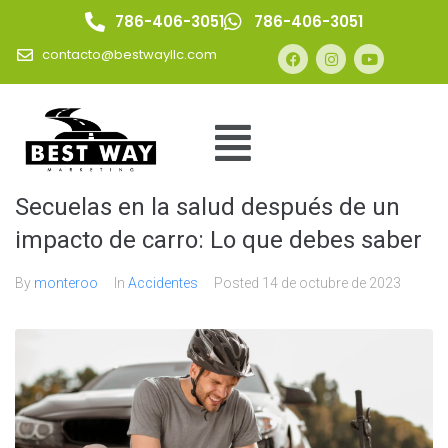
786-406-3051
786-406-3051
contacto@bestwayllc.com
Secuelas en la salud después de un
impacto de carro: Lo que debes saber
By
monteroo
In
Accidentes
Posted
14 de octubre de 2023